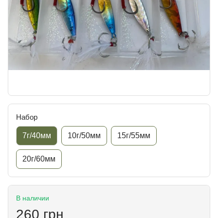
Набор
7г/40мм
10г/50мм
15г/55мм
20г/60мм
В наличии
260 грн