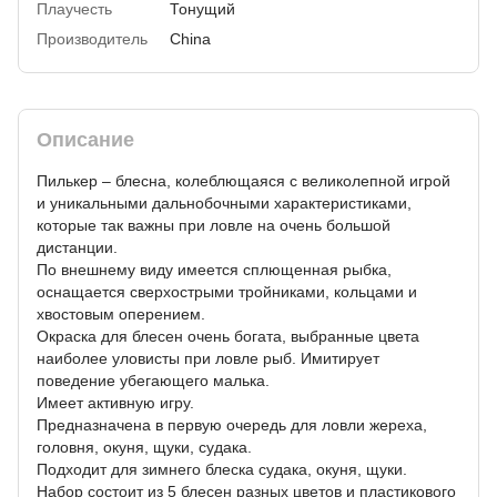
Плаучесть
Тонущий
Производитель
China
Описание
Пилькер – блесна, колеблющаяся с великолепной игрой
и уникальными дальнобочными характеристиками,
которые так важны при ловле на очень большой
дистанции.
По внешнему виду имеется сплющенная рыбка,
оснащается сверхострыми тройниками, кольцами и
хвостовым оперением.
Окраска для блесен очень богата, выбранные цвета
наиболее уловисты при ловле рыб. Имитирует
поведение убегающего малька.
Имеет активную игру.
Предназначена в первую очередь для ловли жереха,
головня, окуня, щуки, судака.
Подходит для зимнего блеска судака, окуня, щуки.
Набор состоит из 5 блесен разных цветов и пластикового