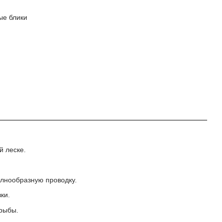
ые блики
й леске.
олнообразную проводку.
ки.
 рыбы.