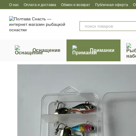
Перейти к основному контенту
О нас
Оплата и доставка
Обмен и возврат
Публичная оферта
О
Оснащение
Приманки