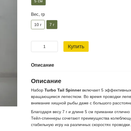
5 см
Вес, гр
7 г
10 г
Купить
Описание
Описание
Набор
Turbo Tail Spinner
включает 5 эффективных
вращающимся лепестком. Во время проводки лепес
внимание хищной рыбы даже с большого расстоян
Благодаря весу 7 г и длине 5 см приманки отлично
Тейл-спиннеры сочетают преимущества колеблюще
стабильную игру на различных скоростях проводки.