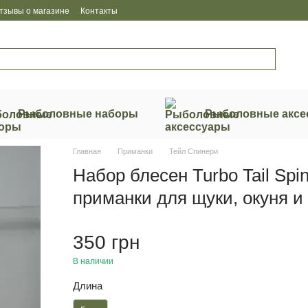
тзывы о магазине
Контакты
Рыболовные наборы
Рыболовные аксе
Главная
Приманки
Тейл Спинери
Набор блесен Turbo Tail Spin
приманки для щуки, окуня и
350 грн
В наличии
Длина