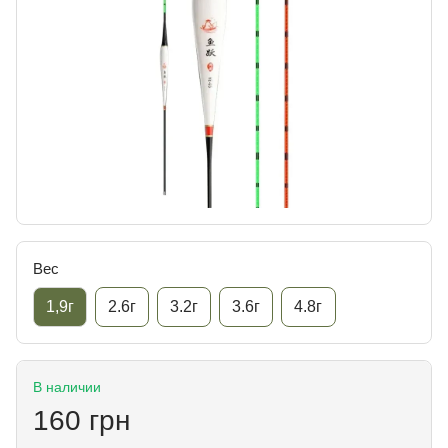
Вес
1,9г
2.6г
3.2г
3.6г
4.8г
В наличии
160 грн