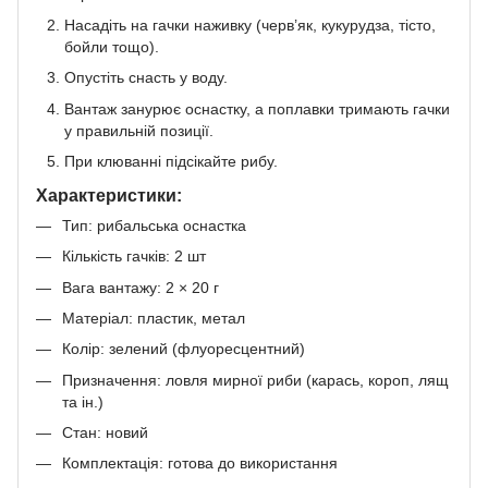
Насадіть на гачки наживку (черв’як, кукурудза, тісто,
бойли тощо).
Опустіть снасть у воду.
Вантаж занурює оснастку, а поплавки тримають гачки
у правильній позиції.
При клюванні підсікайте рибу.
Характеристики:
Тип: рибальська оснастка
Кількість гачків: 2 шт
Вага вантажу: 2 × 20 г
Матеріал: пластик, метал
Колір: зелений (флуоресцентний)
Призначення: ловля мирної риби (карась, короп, лящ
та ін.)
Стан: новий
Комплектація: готова до використання