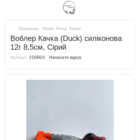
Приманки
Жаби, Миші, Качки
Воблер Качка (Duck) силіконова
12г 8,5см, Сірий
Артикул:
21066/1
Написати відгук