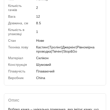
Кількість
2
гачків
Вага
12
Довжина, см
8.5
Кількість в
1
упаковці
Стан
Нове
Техніка лову
Кастинг|Тролінг|Джеркінг|Рівномірна
проводка|Твічінг|Stop&Go
Матеріал
Силікон
Конструкція
Шумовий
Плавучість
Плаваючий
Виробник
China
Опис
Воблер качка – унікальна приманка, яка імітує качку, що