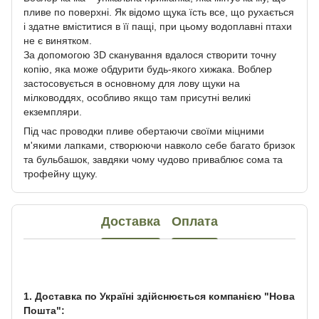
пливе по поверхні. Як відомо щука їсть все, що рухається
і здатне вміститися в її пащі, при цьому водоплавні птахи
не є винятком.
За допомогою 3D сканування вдалося створити точну
копію, яка може обдурити будь-якого хижака. Воблер
застосовується в основному для лову щуки на
мілководдях, особливо якщо там присутні великі
екземпляри.
Під час проводки пливе обертаючи своїми міцними
м'якими лапками, створюючи навколо себе багато бризок
та бульбашок, завдяки чому чудово приваблює сома та
трофейну щуку.
Доставка
Оплата
1. Доставка по Україні здійснюється компанією "Нова
Пошта":