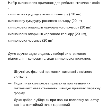
Набір силіконових приманок для рибалки включає в себе
:
силіконову кукурудзу жовтого кольору ( 20 шт),
силіконову кукурудзу рожевого кольору (20шт),
силіконових опаришів натурального кольору (20 шт),
силіконових опаришів червоного кольору (20 шт),
силіконових червяків (20 шт).
Дуже зручно адже в одному наборі ви отримаєте
різноманітні кольори та види силіконових приманок
Штучні силфконові приманки виконані з якісного
силікону
Податлива силіконова приманка при незначних
механічних навантаженнях, швидко приймає первісну
форму
Дуже добре підійде як при лові на волосяну оснастку,
так і на звичайний гачок короповий