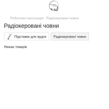
Риболовні аксесуари
Радіокеровані човни
Радіокеровані човни
Підставки для вудок
Радіокеровані човни
Немає товарів