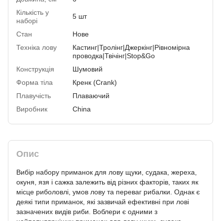
Кількість у
5 шт
наборі
Стан
Нове
Техніка лову
Кастинг|Тролінг|Джеркінг|Рівномірна
проводка|Твічінг|Stop&Go
Конструкція
Шумовий
Форма тіла
Кренк (Сrank)
Плавучість
Плаваючий
Виробник
China
Опис
Вибір набору приманок для лову щуки, судака, жереха,
окуня, язя і сажка залежить від різних факторів, таких як
місце риболовлі, умов лову та переваг рибалки. Однак є
деякі типи приманок, які зазвичай ефективні при лові
зазначених видів риби. Воблери є одними з