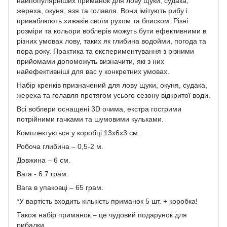
найпопулярніших приманок для лову щуки, судака,
жереха, окуня, язя та голавля. Вони імітують рибу і
приваблюють хижаків своїм рухом та блиском. Різні
розміри та кольори воблерів можуть бути ефективними в
різних умовах лову, таких як глибина водойми, погода та
пора року. Практика та експериментування з різними
прийомами допоможуть визначити, які з них
найефективніші для вас у конкретних умовах.
Набір кренків призначений для лову щуки, окуня, судака,
жереха та голавля протягом усього сезону відкритої води.
Всі воблери оснащені 3D очима, екстра гострими
потрійними гачками та шумовими кульками.
Комплектується у коробці 13х6х3 см.
Робоча глибина – 0,5-2 м.
Довжина – 6 см.
Вага - 6.7 грам.
Вага в упаковці – 65 грам.
*У вартість входить кількість приманок 5 шт. + коробка!
Також набір приманок – це чудовий подарунок для
рибалки.