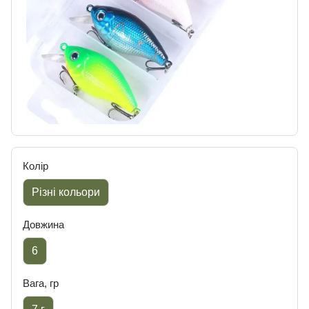
Колір
Різні кольори
Довжина
6
Вага, гр