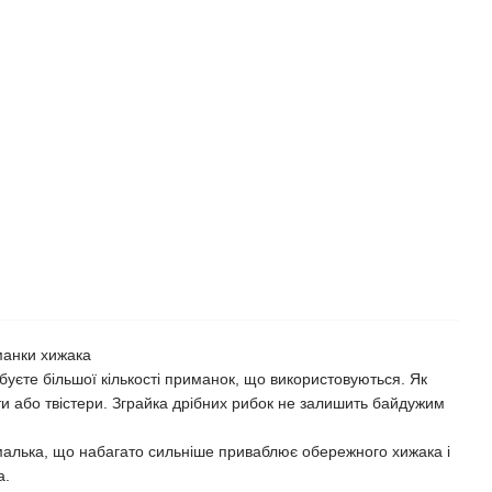
манки хижака
буєте більшої кількості приманок, що використовуються. Як
ти або твістери. Зграйка дрібних рибок не залишить байдужим
 малька, що набагато сильніше приваблює обережного хижака і
а.