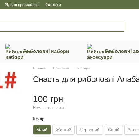
Відгуки про магазин
Контакти
Риболовні набори
Риболовні ак
Головна
Приманки
Воблери
Снасть для риболовлі Алаба
100 грн
Немає в наявності
Колір
Білий
Жовтий
Червоний
Синій
Зеле