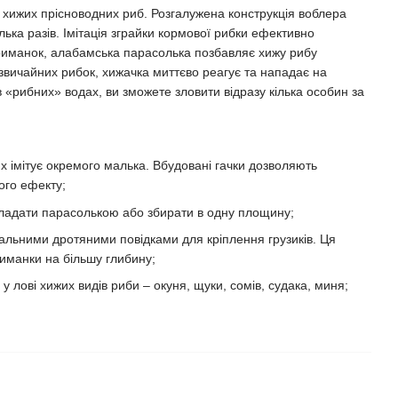
а хижих прісноводних риб. Розгалужена конструкція воблера
лька разів. Імітація зграйки кормової рибки ефективно
приманок, алабамська парасолька позбавляє хижу рибу
звичайних рибок, хижачка миттєво реагує та нападає на
«рибних» водах, ви зможете зловити відразу кілька особин за
ких імітує окремого малька. Вбудовані гачки дозволяють
ого ефекту;
ладати парасолькою або збирати в одну площину;
альними дротяними повідками для кріплення грузиків. Ця
иманки на більшу глибину;
 лові хижих видів риби – окуня, щуки, сомів, судака, миня;