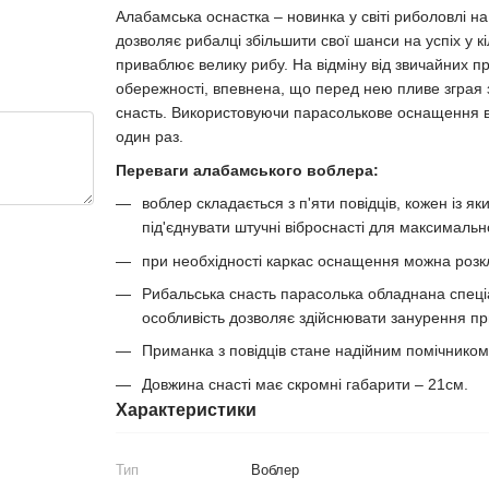
Алабамська оснастка – новинка у світі риболовлі н
дозволяє рибалці збільшити свої шанси на успіх у кі
приваблює велику рибу. На відміну від звичайних 
обережності, впевнена, що перед нею пливе зграя 
снасть. Використовуючи парасолькове оснащення в 
один раз.
Переваги алабамського воблера:
воблер складається з п'яти повідців, кожен із я
під'єднувати штучні віброснасті для максимальн
при необхідності каркас оснащення можна розк
Рибальська снасть парасолька обладнана спеці
особливість дозволяє здійснювати занурення пр
Приманка з повідців стане надійним помічником у
Довжина снасті має скромні габарити – 21см.
Характеристики
Тип
Воблер