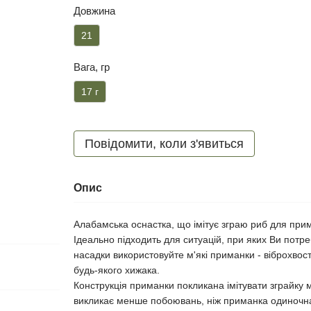
Довжина
21
Вага, гр
17 г
Повідомити, коли з'явиться
Опис
Алабамська оснастка, що імітує зграю риб для при
Ідеально підходить для ситуацій, при яких Ви потре
насадки використовуйте м'які приманки - віброхвос
будь-якого хижака.
Конструкція приманки покликана імітувати зграйку
викликає менше побоювань, ніж приманка одиночн