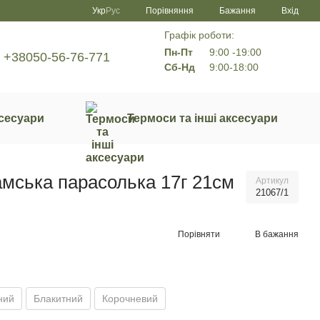
Порівняння
Укр
Рус
Бажання
Вхід
Графік роботи:
Пн-Пт
9:00 -19:00
+38050-56-76-771
Сб-Нд
9:00-18:00
сесуари
Термоси та інші аксесуари
мська парасолька 17г 21см
Артикул
21067/1
Порівняти
В бажання
ний
Блакитний
Корочневий