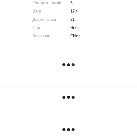
Кількість гачків
5
Вага
17 г
Довжина, см
21
Стан
Нове
Виробник
China