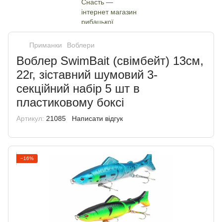
Приманки
Воблери
Воблер SwimBait (свімбейт) 13см,
22г, зіставний шумовий 3-
секційний набір 5 шт в
пластиковому боксі
Артикул:
21085
Написати відгук
−16%