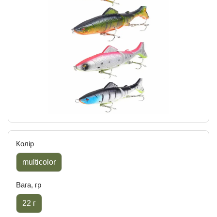
Колір
multicolor
Вага, гр
22 г