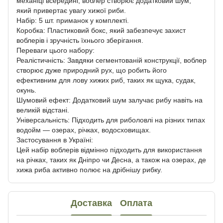
механіці всередині, воблер створює додатковий шум,
який привертає увагу хижої риби.
Набір: 5 шт. приманок у комплекті.
Коробка: Пластиковий бокс, який забезпечує захист
воблерів і зручність їхнього зберігання.
Переваги цього набору:
Реалістичність: Завдяки сегментованій конструкції, воблер
створює дуже природний рух, що робить його
ефективним для лову хижих риб, таких як щука, судак,
окунь.
Шумовий ефект: Додатковий шум залучає рибу навіть на
великій відстані.
Універсальність: Підходить для риболовлі на різних типах
водойм — озерах, річках, водосховищах.
Застосування в Україні:
Цей набір воблерів відмінно підходить для використання
на річках, таких як Дніпро чи Десна, а також на озерах, де
хижа риба активно полює на дрібнішу рибку.
Доставка
Оплата