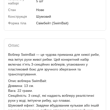
5 шт
наборі
Стан
Нове
Конструкція
Шумовий
Форма тіла
Свімбейт (SwimBait)
Опис
Воблер SwimBait — це чудова приманка для хижої риби,
яка імітує рухи живої рибки. Цей конкретний набір
включає п'ять 3-секційних воблерів, упакованих у
пластиковий бокс для зручного зберігання та
транспортування.
Опис воблера SwimBait:
Довжина: 13 см.
Вага: 22 грами.
Секційність: 3 секції, які надають воблеру реалістичні
рухи у воді, імітуючи рибку, що плаває.
Шумовий ефект: Завдяки вбудованим кулькам або іншій